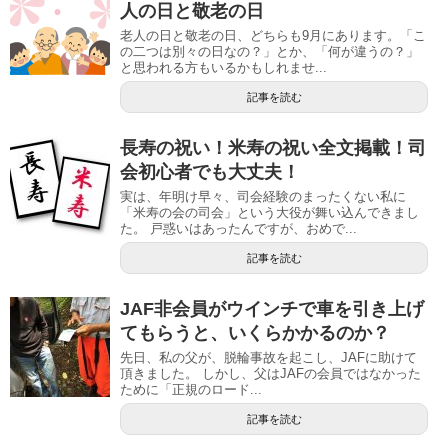
人の日と敬老の日
老人の日と敬老の日、どちらも9月にあります。「こ
の二つは別々の日なの？」とか、「何が違うの？」
と思われる方もいるかもしれませ...
記事を読む
長寿の祝い！米寿の祝い全文掲載！司
会初心者でも大丈夫！
実は、年明け早々、司会経験のまったくない私に
「米寿の会の司会」という大役が舞い込んできまし
た。 戸惑いはあったんですが、おめで...
記事を読む
JAF非会員がウインチで車を引き上げ
てもらうと、いくらかかるのか？
先日、私の父が、脱輪事故を起こし、JAFに助けて
頂きました。 しかし、父はJAFの会員ではなかった
ために「正規のロード...
記事を読む