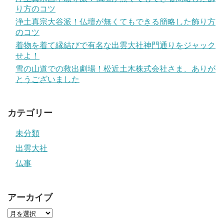
り方のコツ
浄土真宗大谷派！仏壇が無くてもできる簡略した飾り方
のコツ
着物を着て縁結びで有名な出雲大社神門通りをジャック
せよ！
雪の山道での救出劇場！松近土木株式会社さま、ありが
とうございました
カテゴリー
未分類
出雲大社
仏事
アーカイブ