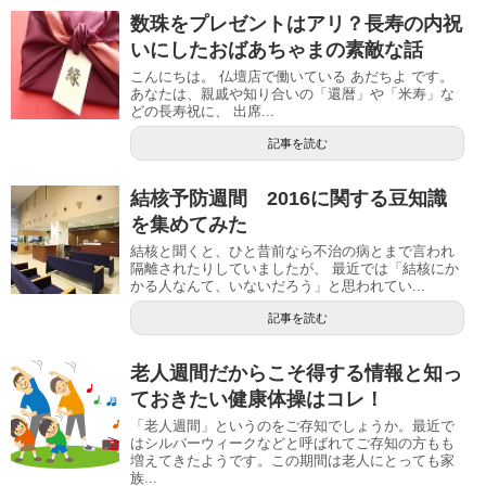
数珠をプレゼントはアリ？長寿の内祝
いにしたおばあちゃまの素敵な話
こんにちは。 仏壇店で働いている あだちよ です。
あなたは、親戚や知り合いの「還暦」や「米寿」な
どの長寿祝に、 出席...
記事を読む
結核予防週間 2016に関する豆知識
を集めてみた
結核と聞くと、ひと昔前なら不治の病とまで言われ
隔離されたりしていましたが、 最近では「結核にか
かる人なんて、いないだろう」と思われてい...
記事を読む
老人週間だからこそ得する情報と知っ
ておきたい健康体操はコレ！
「老人週間」というのをご存知でしょうか。最近で
はシルバーウィークなどと呼ばれてご存知の方もも
増えてきたようです。この期間は老人にとっても家
族...