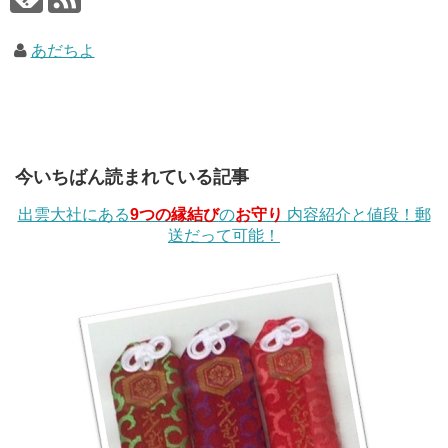
あだちよ
今いちばん読まれている記事
出雲大社にある
9つの縁結び
の
お守り
内容紹介と値段！郵
送だって可能！