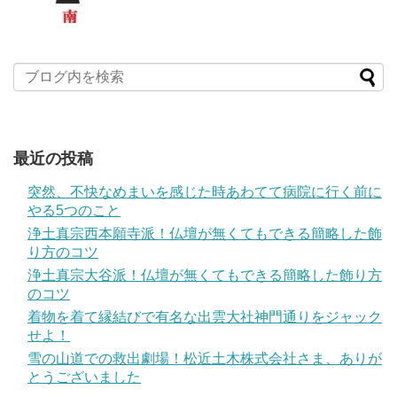
最近の投稿
突然、不快なめまいを感じた時あわてて病院に行く前に
やる5つのこと
浄土真宗西本願寺派！仏壇が無くてもできる簡略した飾
り方のコツ
浄土真宗大谷派！仏壇が無くてもできる簡略した飾り方
のコツ
着物を着て縁結びで有名な出雲大社神門通りをジャック
せよ！
雪の山道での救出劇場！松近土木株式会社さま、ありが
とうございました