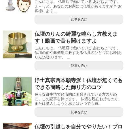
こんにちは。 仏壇店で働いている あだちよ です。
え～っと、あなたのお家には仏壇がありますか？ お
客様によく...
記事を読む
仏壇のりんの綺麗な鳴らし方教えま
す！動画で音も聞けますよ
こんにちは。 仏壇店で働いている あだちよ です。
仏壇の前や葬儀場に必ずある仏具のひとつにお鈴(お
りん)があります。 ...
記事を読む
浄土真宗西本願寺派！仏壇が無くても
できる簡略した飾り方のコツ
色々な御事情で経済的に困窮されている方のため
に、この記事を捧げます。 仏壇を現在お持ちの方、
または購入しようと思えばいつでも買...
記事を読む
仏壇の引越しを自分でやりたい！プロ