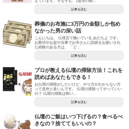
えています。そもそも、1度寺の檀...
記事を読む
葬儀のお布施に3万円の金額しか包め
なかった男の深い話
こんにちは。 仏壇店で働いている あだちよ です。
お葬式やお盆や法事でお寺さんに読経をお願いされ
た経験のある方は、 「ど...
記事を読む
プロが教える仏壇の掃除方法！これを
読めばあなたもできる！
お仏壇の掃除がしたいけど、やり方がわからない方
って意外と多いんです。 仏壇の掃除ってやっていい
の？ 仏壇の掃除は怖い...
記事を読む
仏壇のご飯はいつ下げるの？食べるべ
きなの？捨ててもいいの？